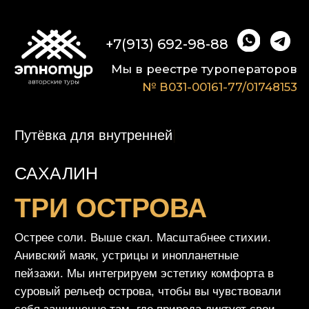
+7(913) 692-98-88
Мы в реестре туроператоров
№ В031-00161-77/01748153
Пут
|
САХАЛИН
ТРИ ОСТРОВА
Острее соли. Выше скал. Масштабнее стихии.
Анивский маяк, устрицы и инопланетные
пейзажи. Мы интегрируем эстетику комфорта в
суровый рельеф острова, чтобы вы чувствовали
себя защищенно там, где природа диктует свои
правила.
Я с вами!