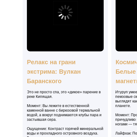
Релакс на грани
Космич
экстрима: Вулкан
Белые
Баранского
магне
ОСТАВЬ ЗАЯВКУ
1
Это не просто спа, это «дикое» парение в
Итуруп умее
Оставьте свои контактные данные в
реке Кипящая.
пемзовые ск
форме
обратной связи
на сайте
выглядят ка
Момент: Вы лежите в естественной
планете.
каменной ванне с бирюзовой термальной
водой, а вокруг поднимаются клубы пара и
Момент: Про
застывшая сера.
причудливо 
ногами — тя
Ощущение: Контраст горячей минеральной
2
ПОСЛУШАЙ ДЕТАЛИ
воды и прохладного островного воздуха.
Лайфхак: П