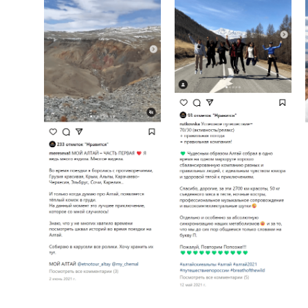
Мы в реестре туроператоров
№ В031-00161-77/01748153
@ ООО
«
Этнотур
»
2020-2026 г.
Наши туры
Алтай
Премиум-тур на Кольский
Премиум-тур на Байкал
Сахалин и Курилы
Камчатка
Монголия
Укок
Шри-Ланка
Узбекистан
Кыргызстан
Мальдивы
Китай
Южная Корея