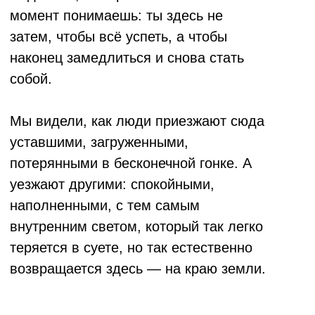
Стоимость
ЧТО ВХОДИТ В СТОИМОСТЬ ТУРА:
Горячее питание в ресторанах и на
природе
Двухместное проживание в премиум-
отелях
Комфортные джипы Land Cruiser
Круглосуточное сопровождение
профессиональных турлидеров
Посещение бани и чана
Конная прогулка
Посещение Храма звука
Медитации и другие практики от местных
мастеров
Все входы на достопримечательности