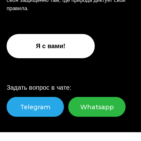
Задать вопрос в чате:
Telegram
Whatsapp
154
5
истории, полные
лет делаем
вдохновения и
людей
открытий
счастливыми
1457
32
гостей съездили с
человека заботятся