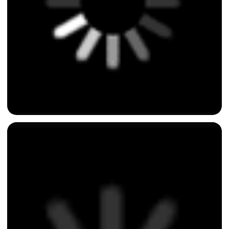
Сахалин,
чтобы
вернуться к себе
Представь: ты стоишь на берегу
Охотского моря, ветер приносит запах
водорослей и свободы, а время вдруг
перестаёт бежать — оно течёт
медленно, как прилив. И в этот
момент понимаешь: ты здесь не
затем, чтобы всё успеть, а чтобы
наконец замедлиться и снова стать
собой.
Мы видели, как люди приезжают сюда
уставшими, загруженными,
потерянными в бесконечной гонке. А
уезжают другими: спокойными,
наполненными, с тем самым
внутренним светом, который так легко
теряется в суете, но так естественно