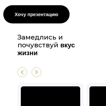
ЧТО НЕ ВХОДИТ В СТОИМОСТЬ ТУРА:
✖
Алкоголь
✖
Покупки сувениров
✖
Авиабилеты до Горно-Алтайска и
обратно
Замедлись и
почувствуй
от 220 000 ₽
вкус
жизни
Хочу с вами!
Задать вопрос в чате:
Telegram
Whatsapp