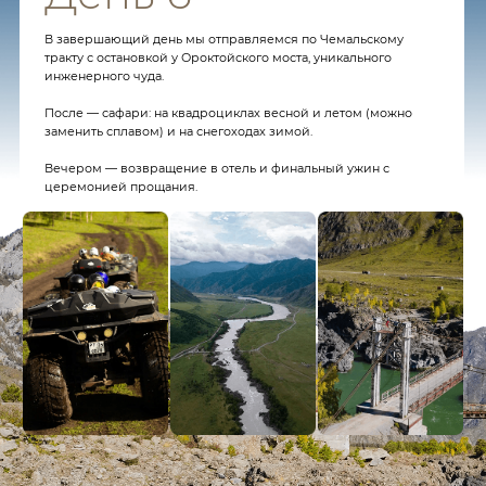
Узбекистан
Кыргызстан
Мальдивы
Китай
Южная Корея
О компании
Политика конфиденциальности
Пользовательское соглашение
Контакты
+7(913) 692-98-88
mail@etno-tour.ru
Telegram
Whatsapp