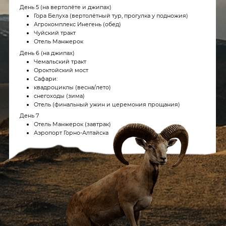
День 2
С мая по октябрь – путешествие по Телецкому озеру на
скоростном катере. С ноября по апрель возможны экскурсии
на хивусе, который ездит и по льду, и по воде. Стоимость
рассчитывается отдельно
Мы останавливаемся у двух мощных водопадов — Эстюбе и
Корбу. В тихой заводи устраиваем рыбалку, а затем –
кейтеринг с блюдами из свежевыловленной рыбы. Вода,
тишина, вкус и комфорт — всё, что нужно для наслаждения.