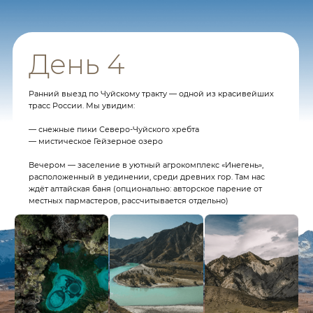
Что входит
в стоимость
тура?
Питание по маршруту
Вне отелей Altai Village и Манжерок
Все трансферы по дороге, на воде и в воздухе
Все экскурсии, квадроциклы, welcome shot, катер,
рыбалка, кейтеринг
Отели
Молодость и Иненень в 3-4 день
Пикники на природе (летом)
Наслаждайся вкусной едой на свежем воздухе и
живописными видами вокруг
Круглосуточное сопровождение турлидеров.
С нами ты
всегда в надёжных руках, и мы готовы помочь в любое время.