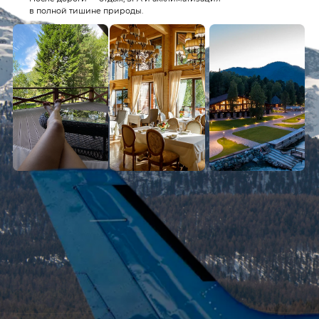
День 4
Ранний выезд по Чуйскому тракту — одной из красивейших
трасс России. Мы увидим:
— снежные пики Северо-Чуйского хребта
— мистическое Гейзерное озеро
Вечером — заселение в уютный агрокомплекс «Инегень»,
расположенный в уединении, среди древних гор. Там нас
ждёт алтайская баня (опционально: авторское парение от
местных пармастеров, рассчитывается отдельно)