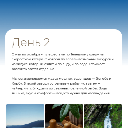
День 5
После завтрака нас ждёт полёт на вертолёте к священной горе
Алтая, Белухе.
Прогулка у её подножия — это не просто экскурсия,
а соприкосновение с сакральным. Возвращение и обед
в агрокомплексе.
Далее — путь по Чуйскому тракту и заселение в комфортный
отель «Манжерок».