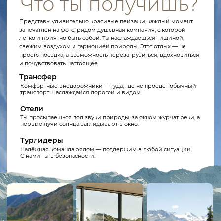
Телецкое озеро
Отель Altai Village (5★, в лесу и горах)
SPA-зона отеля
День 2 (на катере)
Телецкое озеро (катер)
Водопад Эстюбе
Водопад Корбу
Рыбалка в заводи Телецкого озера
Кейтеринг с блюдами из свежей рыбы
День 3 (на вертолёте)
Чулышманская долина (вертолётный тур)
Водопад Учар (с высоты)
Каменные Грибы (с высоты)
Водопад Куркуре (высадка)
Отель Молодость
Концерт горлового пения
Живое общение с носителями алтайской культуры
День 4 (на джипах)
Чуйский тракт
Северо-Чуйский хребет (снежные пики)
Перевал Семинский
Перевал Чике-Таман
Гейзерное озеро
Катунские террасы
Агрокомплекс Инегень (уединённое место в горах)
День 5 (на вертолёте и джипах)
Гора Белуха (вертолётный тур, прогулка у подножия)
Агрокомплекс Инегень (обед)
Чуйский тракт
Отель Манжерок
День 6 (на джипах)
Чемальский тракт
Ороктойский мост
Сафари:
квадроциклы (весна/лето)