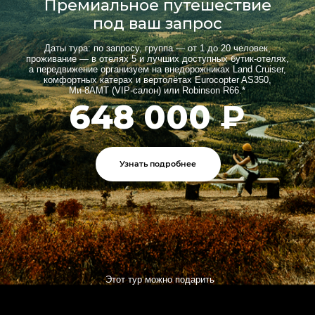
Узнать подробнее
Этот тур можно подарить
Формат путешествия
Индивидуально. Гибко.
По-настоящему.
Путешествие под ваш ритм, даты и
интересы — без шаблонов.
Индивидуально или группа до 20
человек
Программа собирается под запрос
Свобода + понятная логика
маршрута
Проживание
Там, где хочется остаться.
Подбираем не “категорию”, а места с
атмосферой и сервисом.
5★ и сильные бутик-отели региона
Отели, которые запоминаются
Варианты проверены нами лично