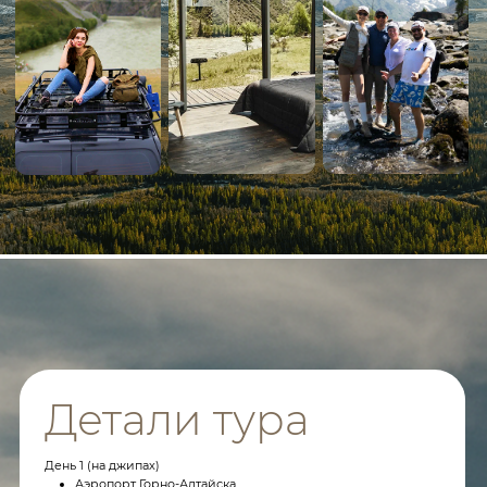
снегоходы (зима)
Отель (финальный ужин и церемония прощания)
День 7
Отель Манжерок (завтрак)
Аэропорт Горно-Алтайска
День 1
В аэропорту вас встречают персональные джипы и отвозят к