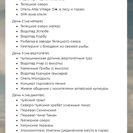
южной жемчужине Алтая — Телецкому озеру.
Мы заселяемся в 5-звёздочный отель Altai Village —
уединённый комплекс среди леса и гор на берегу озера.
После дороги — отдых, SPA и акклиматизация
в полной тишине природы.