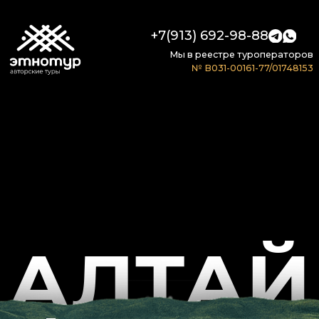
+7(913) 692-98-88
Мы в реестре туроператоров
№ В031-00161-77/01748153
АЛТАЙ
Премиальное путешествие
под ваш запрос
Даты тура: по запросу, группа — от 1 до 20 человек,
проживание — в отелях 5 и лучших доступных бутик-отелях,
а передвижение организуем на внедорожниках Land Cruiser,
комфортных катерах и вертолётах Eurocopter AS350,
Ми-8АМТ (VIP-салон) или Robinson R66.*
648 000
₽