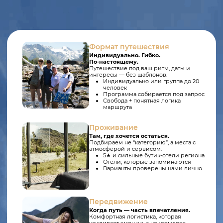
Передвижение
Когда путь — часть впечатления.
Комфортная логистика, которая
усиливает эмоции, а не утомляет.
Land Cruiser по земле
Катера — удобно и красиво
Вертолёты: AS350 / Ми-8АМТ VIP /
R66*
Экспертиза
Мы знаем, где случается «вау».
Не “по картам” — мы проходили
маршруты сами в разных условиях.
Лучшие точки и правильное
время
Детали, которые не лежат на
поверхности
Выверенный ритм программы
Подход
Всё продумано. Всё под контролем.
Вы отдыхаете — мы держим
организацию и запасные сценарии.
Логистика, тайминг, координация
План А/В на случай изменений
Спокойный и лёгкий процесс
Почему нас выбирают
Потому что с нами происходит
больше.
Мы создаём условия, в которых «вау»
случается естественно.
Комфорт без лишнего внимания
Красота — неожиданно и вовремя
Уровень, вкус и надёжная команда