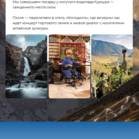
День 7
Завтракаем в отеле и выезжаем в аэропорт. Обратная дорога –
это время вспомнить все самые прекрасные моменты
путешествия и задать желание вернуться сюда вновь!
Сколько стоит?
634 000 ₽ с человека при трёхместном размещении в джипе
при группе в 5 человек
При другом составе группы стоимость будет пересчитываться
в зависимости от моделей вертолёта
Оставить заявку