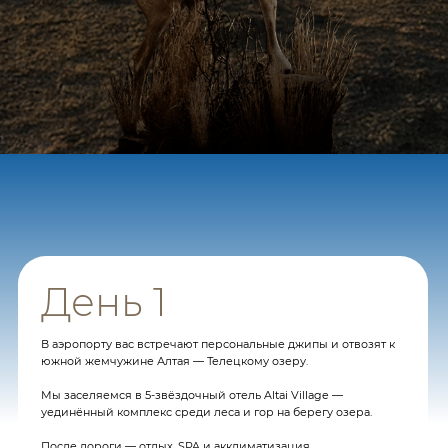
День 3
Утром — полёт на вертолёте в сторону Чулышманской долины.
С высоты мы увидим панорамы легендарных мест: водопад
Учар, Каменные Грибы, потрясающие горы.
Мы совершаем посадку у могучего водопада Куркуре —
священного места силы.
После — перелетаем в отель «Молодость», где вечером нас
ждёт концерт горлового пения и живой диалог с носителями
алтайской культуры.