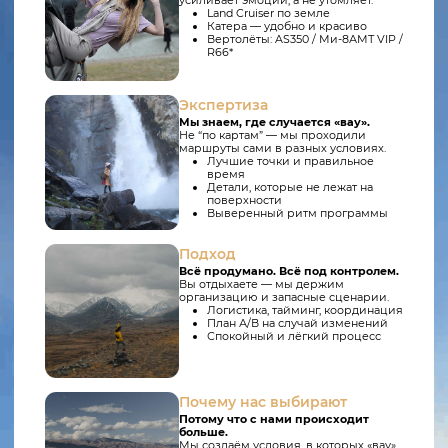
Что ты получишь?
Представь: удивительно красивые пейзажи, каждый момент
запечатлён на фото, рядом душевная компания, с которой
легко и приятно быть собой. Ты наслаждаешься тишиной,
свежим воздухом и гармонией природы. Этот отдых — не
просто поездка, а возможность перезагрузиться, вдохновиться
и почувствовать настоящее.
Трансфер
Комфортные внедорожники — туда, где не проедет обычный
транспорт. Наслаждайся дорогой и видом.
Отели
Ты просыпаешься под звуки природы, за окном журчат реки, а
первые лучи солнца заглядывают в окно.