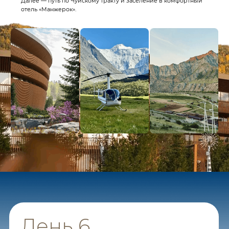
Мы в реестре туроператоров
№ В031-00161-77/01748153
@ ООО
«
Этнотур
»
2020-2026 г.
Наши туры
Алтай
Премиум-тур на Кольский
Премиум-тур на Байкал
Сахалин и Курилы
Камчатка
Монголия
Укок
Шри-Ланка