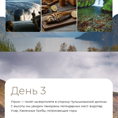
День 6
В завершающий день мы отправляемся по Чемальскому
тракту с остановкой у Ороктойского моста, уникального
инженерного чуда.
После — сафари: на квадроциклах весной и летом (можно
заменить сплавом) и на снегоходах зимой.
Вечером — возвращение в отель и финальный ужин с
церемонией прощания.