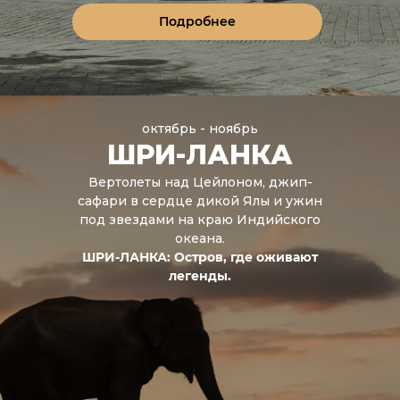
Подробнее
октябрь - ноябрь
ШРИ-ЛАНКА
Вертолеты над Цейлоном, джип-
сафари в сердце дикой Ялы и ужин
под звездами на краю Индийского
океана.
ШРИ-ЛАНКА: Остров, где оживают
легенды.