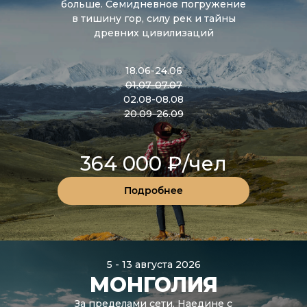
больше. Семидневное погружение
в тишину гор, силу рек и тайны
древних цивилизаций
18.06-24.06
01.07-07.07
02.08-08.08
20.09-26.09
364 000 ₽/чел
Подробнее
5 - 13 августа 2026
МОНГОЛИЯ
За пределами сети. Наедине с