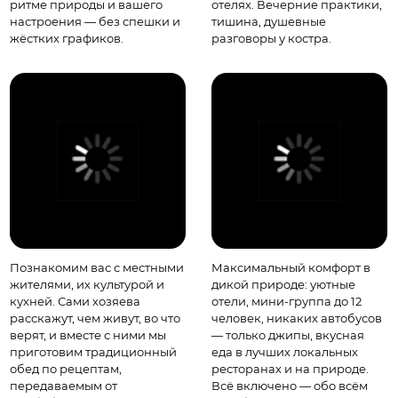
Познакомим вас с местными
Максимальный комфорт в
жителями, их культурой и
дикой природе: уютные
кухней. Сами хозяева
отели, мини-группа до 12
расскажут, чем живут, во что
человек, никаких автобусов
верят, и вместе с ними мы
— только джипы, вкусная
приготовим традиционный
еда в лучших локальных
обед по рецептам,
ресторанах и на природе.
передаваемым от
Всё включено — обо всём
прабабушек.
позаботимся мы.
Хочу с вами