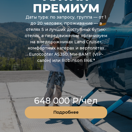
ПРЕМИУМ
Даты тура: по запросу, группа — от 1
до 20 человек, проживание — в
отелях 5 и лучших доступных бутик-
отелях, а передвижение организуем
на внедорожниках Land Cruiser,
комфортных катерах и вертолётах
Eurocopter AS350, Ми-8АМТ (VIP-
салон) или Robinson R66.*
648 000 ₽/чел
Подробнее