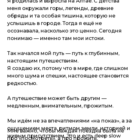
+7(913) 692-98-88
mail@etno-tour.ru
Telegram
Whatsapp
Вдохновиться и узнать
подробности
/etnotour_
*Instagram — проект Meta Platforms Inc., деятельность
которой в России запрещена