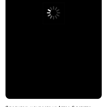
Сахалин и Курилы
и возвращают ощущение живой, наполненной жизни.
Камчатка
Монголия
Укок
Шри-Ланка
Узбекистан
Кыргызстан
Мальдивы
Китай
Южная Корея
О компании
Политика конфиденциальности
Пользовательское соглашение
Контакты