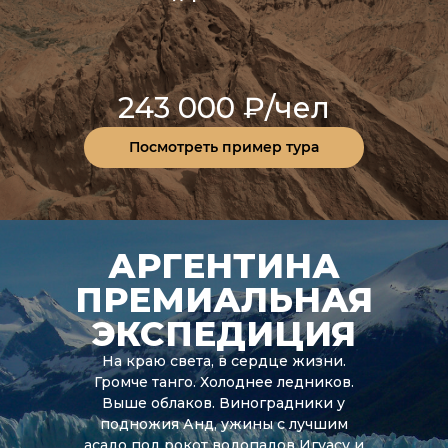
243 000 ₽/чел
Посмотреть пример тура
АРГЕНТИНА
ПРЕМИАЛЬНАЯ
ЭКСПЕДИЦИЯ
На краю света, в сердце жизни.
Громче танго. Холоднее ледников.
Выше облаков. Виноградники у
подножия Анд, ужины с лучшим
асадо под рокот водопадов Игуасу и