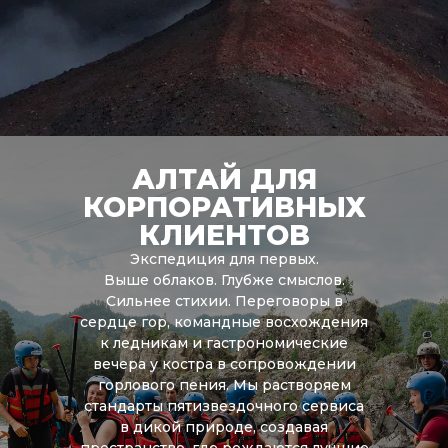
АЛТАЙ ДЛЯ
КОРПОРАТИВНЫХ
КЛИЕНТОВ
Экспедиция для первых.
Выше облаков. Глубже смыслов.
Сильнее стихии. Переговоры в
сердце гор, командные восхождения
к ледникам и гастрономические
вечера у костра в сопровождении
горлового пения. Мы растворяем
стандарты пятизвездочного сервиса
в дикой природе, создавая