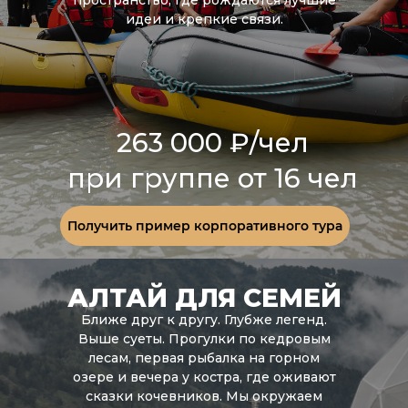
пространство, где рождаются лучшие
Армангуль
идеи и крепкие связи.
- дочь степей и основатель проекта
263 000 ₽/чел
при группе от 16 чел
Получить пример корпоративного тура
АЛТАЙ ДЛЯ СЕМЕЙ
Ближе друг к другу. Глубже легенд.
Выше суеты. Прогулки по кедровым
лесам, первая рыбалка на горном
озере и вечера у костра, где оживают
сказки кочевников. Мы окружаем