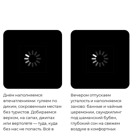
Днём наполняемся
Вечером отпускаем
впечатлениями: гуляем по
усталость и наполняемся
диким, сокровенным местам
заново: банные и чайные
без туристов. Добираемся
церемонии, саундхилинг
верхом, на сапах, джипах
под шаманский бубен,
или вертолёте — туда, куда
глубокий сон на свежем
без нас не попасть. Всё в
воздухе в комфортных
ритме природы и вашего
отелях. Вечерние практики,
настроения — без спешки и
тишина, душевные
жёстких графиков.
разговоры у костра.